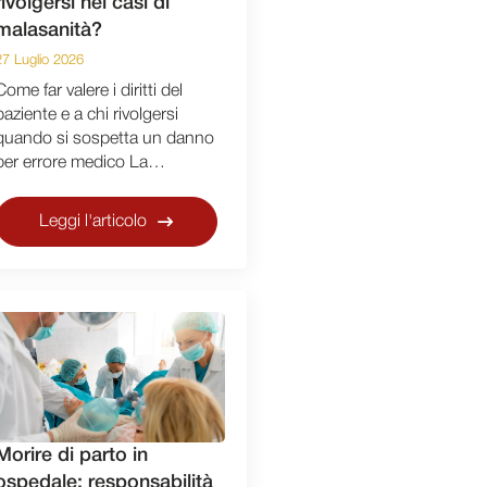
rivolgersi nei casi di
malasanità?
27 Luglio 2026
Come far valere i diritti del
paziente e a chi rivolgersi
quando si sospetta un danno
per errore medico La…
Leggi l'articolo
Morire di parto in
ospedale: responsabilità