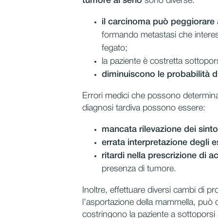
tumore al seno
sono diverse:
il carcinoma può peggiorare
a
formando metastasi che interes
fegato;
la paziente è costretta sottopor
diminuiscono le probabilità d
Errori medici che possono determin
diagnosi tardiva possono essere:
mancata rilevazione dei sint
errata interpretazione degli 
ritardi nella prescrizione di 
presenza di tumore.
Inoltre, effettuare diversi cambi di p
l’asportazione della mammella, può da
costringono la paziente a sottoporsi a 