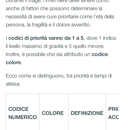
Durante il triage, l’infermiere deve tenere conto
anche di fattori che possono determinare la
necessità di avere cure prioritarie come l’età della
persona, la fragilità e il dolore avvertito.
I
codici di priorità vanno da 1 a 5
, dove 1 indica
il livello massimo di gravità e 5 quello minore;
inoltre, è possibile che sia attribuito un
codice
colore
.
Ecco come si distinguono, tra priorità e tempi di
attesa:
CODICE
PRIORITA
COLORE
DEFINIZIONE
NUMERICO
ACCESS