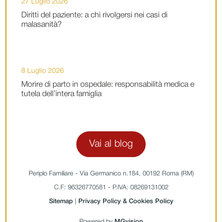
27 Luglio 2026
Diritti del paziente: a chi rivolgersi nei casi di
malasanità?
8 Luglio 2026
Morire di parto in ospedale: responsabilità medica e
tutela dell’intera famiglia
Vai al blog
Periplo Familiare - Via Germanico n.184, 00192 Roma (RM)
C.F: 96326770581 - P.IVA: 08269131002
Sitemap
|
Privacy Policy & Cookies Policy
Powered by
MGvision