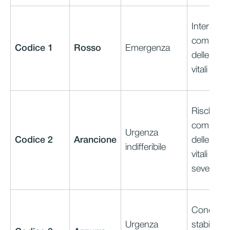
Interruzio
compromi
Codice 1
Rosso
Emergenza
delle funz
vitali
Rischio di
compromi
Urgenza
Codice 2
Arancione
delle funz
indifferibile
vitali o do
severo
Condizion
Urgenza
stabili, m