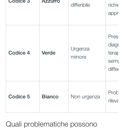
Codice 3
Azzurro
differibile
richiedon
approfond
Prestazio
diagnosti
Urgenza
Codice 4
Verde
terapeuti
minore
semplici e
differibili
Problemi 
Codice 5
Bianco
Non urgenza
rilevanza
Quali problematiche possono